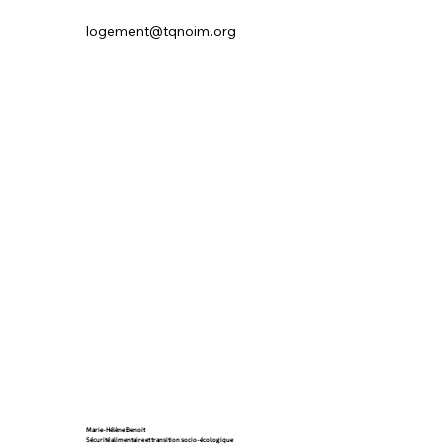
logement@tqnoim.org
Marie-Hélène Benoit
Sécurité alimentaire et transition socio-écologique