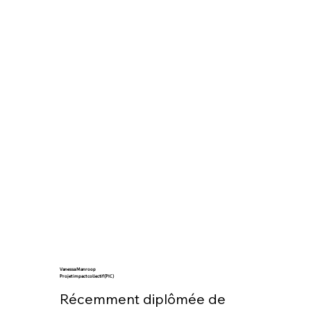
Vanessa Manroop
Projet impact collectif (PIC)
Récemment diplômée de