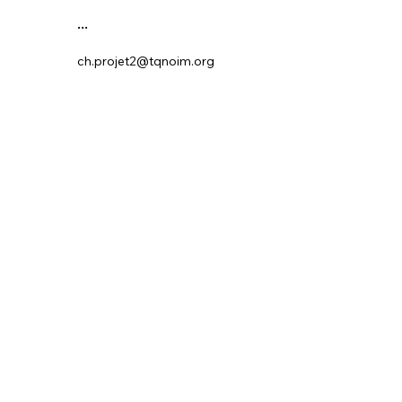
...
ch.projet2@tqnoim.org