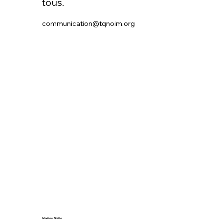
tous.
communication@tqnoim.org
Madjou Diallo