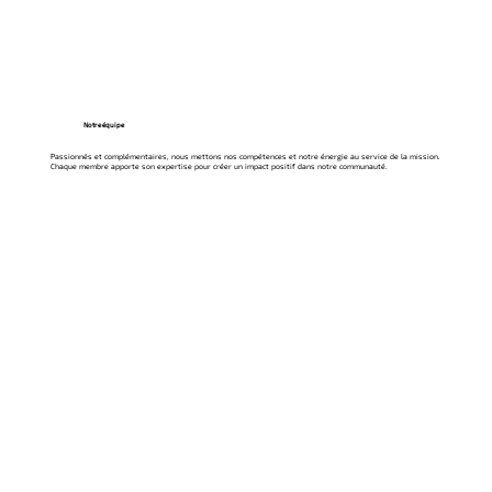
Notre équipe
Passionnés et complémentaires, nous mettons nos compétences et notre énergie au service de la mission.
Chaque membre apporte son expertise pour créer un impact positif dans notre communauté.