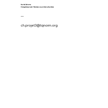
Huriell Jérome
Chargé de projet - Rendez-vous interculturelles
...
ch.projet3@tqnoim.org